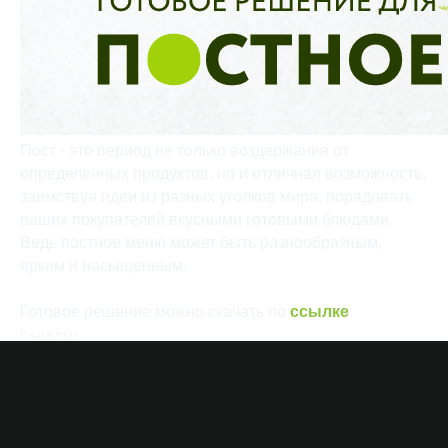
Пост - это период не только воздержания от
определенных продуктов, но и отличная возможность,
заимствуя идеи из разных уголков мира, порадовать
ваших покупателей вкусными готовыми блюдами.
Ведь постное меню может быть разнообразным,
ярким и насыщенным.
Готовое решение можно скачать по
ссылке
Рецепты